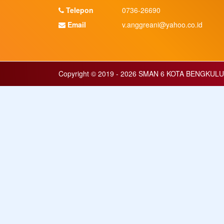
Telepon
0736-26690
Email
v.anggreani@yahoo.co.id
Copyright © 2019 - 2026
SMAN 6 KOTA BENGKULU