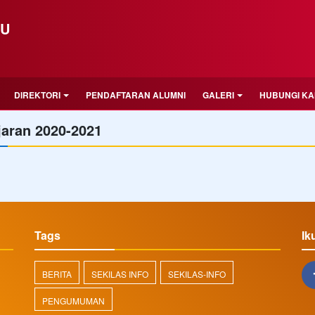
LU
DIREKTORI
PENDAFTARAN ALUMNI
GALERI
HUBUNGI KA
jaran 2020-2021
Tags
Ik
BERITA
SEKILAS INFO
SEKILAS-INFO
PENGUMUMAN