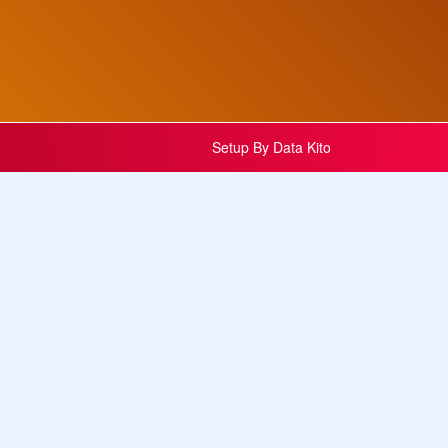
Setup By
Data Kito