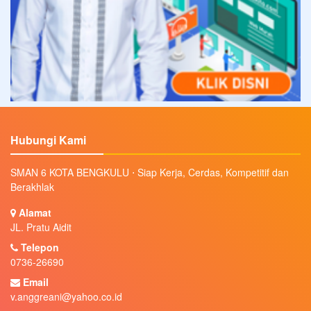
Hubungi Kami
SMAN 6 KOTA BENGKULU ⋅ Siap Kerja, Cerdas, Kompetitif dan
Berakhlak
Alamat
JL. Pratu Aidit
Telepon
0736-26690
Email
v.anggreani@yahoo.co.id